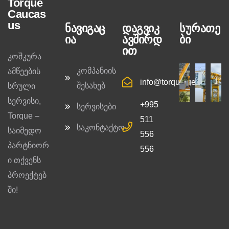
Torque
Caucas
us
ნავიგაც
დაგვიკ
სურათე
ია
ავშირდ
ბი
ით
კოშკურა
კომპანიის
ამწეების
info@torque.ge
შესახებ
სრული
სერვისი,
+995
სერვისები
Torque –
511
საკონტაქტო
საიმედო
556
პარტნიორ
556
ი თქვენს
პროექტებ
ში!