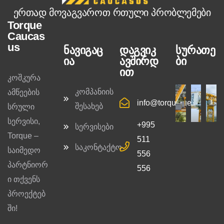
ერთად მოვაგვაროთ რთული პრობლემები
Torque
Caucas
us
ნავიგაც
დაგვიკ
სურათე
ია
ავშირდ
ბი
ით
კოშკურა
კომპანიის
ამწეების
info@torque.ge
შესახებ
სრული
სერვისი,
+995
სერვისები
Torque –
511
საკონტაქტო
საიმედო
556
პარტნიორ
556
ი თქვენს
პროექტებ
ში!