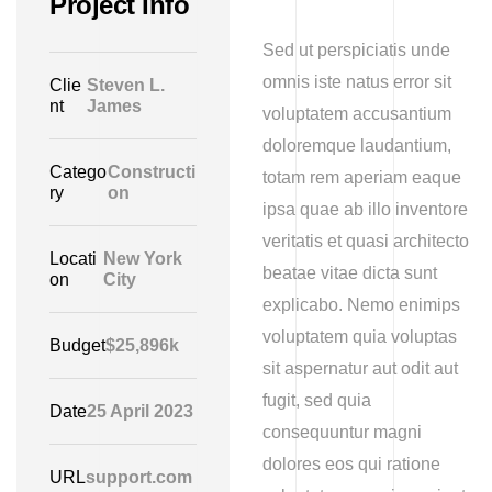
Project Info
Sed ut perspiciatis unde
omnis iste natus error sit
Clie
Steven L.
nt
James
voluptatem accusantium
doloremque laudantium,
Catego
Constructi
totam rem aperiam eaque
ry
on
ipsa quae ab illo inventore
veritatis et quasi architecto
Locati
New York
beatae vitae dicta sunt
on
City
explicabo. Nemo enimips
voluptatem quia voluptas
Budget
$25,896k
sit aspernatur aut odit aut
fugit, sed quia
Date
25 April 2023
consequuntur magni
dolores eos qui ratione
URL
support.com