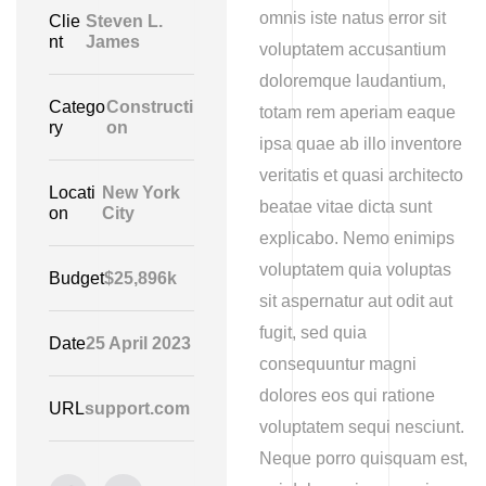
omnis iste natus error sit
Clie
Steven L.
nt
James
voluptatem accusantium
doloremque laudantium,
Catego
Constructi
totam rem aperiam eaque
ry
on
ipsa quae ab illo inventore
veritatis et quasi architecto
Locati
New York
beatae vitae dicta sunt
on
City
explicabo. Nemo enimips
voluptatem quia voluptas
Budget
$25,896k
sit aspernatur aut odit aut
fugit, sed quia
Date
25 April 2023
consequuntur magni
dolores eos qui ratione
URL
support.com
voluptatem sequi nesciunt.
Neque porro quisquam est,