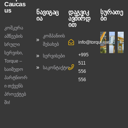
Caucas
us
ნავიგაც
დაგვიკ
სურათე
ია
ავშირდ
ბი
ით
კოშკურა
კომპანიის
ამწეების
info@torque.ge
შესახებ
სრული
სერვისი,
+995
სერვისები
Torque –
511
საკონტაქტო
საიმედო
556
პარტნიორ
556
ი თქვენს
პროექტებ
ში!