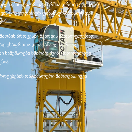
მატება პირდაპირ კავშირშია დროის ეფექტურ
თვის ყოველდღიურ ფინანსურ ზარალს და
ვს.
მუშაობის პროცესში შენობის პარალელურად
ლად უსაფრთხოდ გატანა ექსპერტულ
ური სამუშაოები ხშირად ძვირადღირებული
ეზია.
როცესების ოპტიმალური მართვაა. ჩვენ
.