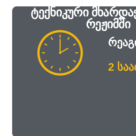
ტექნიკური მხარდაჭ
რეჟიმში
რეაგ
2 სა