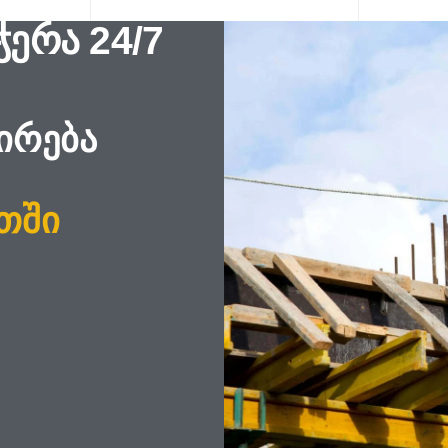
ერა 24/7
ირება
ათში