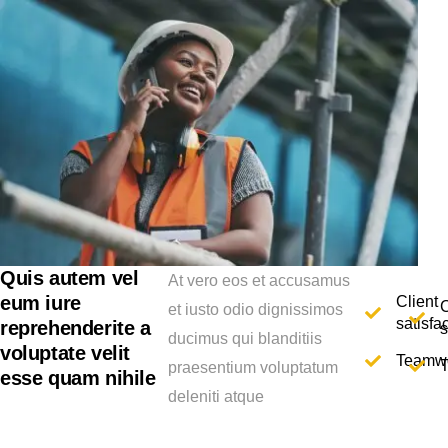
Quis autem vel
At vero eos et accusamus
eum iure
Client
C
et iusto odio dignissimos
satisfa
reprehenderite a
s
ducimus qui blanditiis
voluptate velit
Teamw
praesentium voluptatum
esse quam nihile
deleniti atque